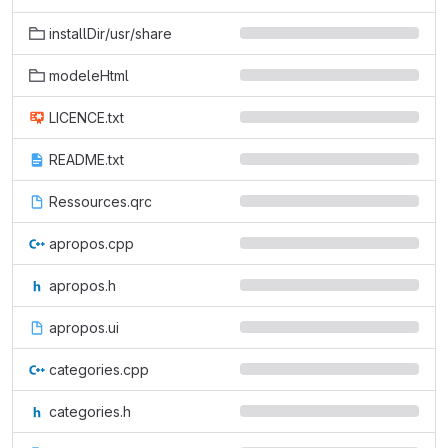
installDir/usr/share
modeleHtml
LICENCE.txt
README.txt
Ressources.qrc
apropos.cpp
apropos.h
apropos.ui
categories.cpp
categories.h