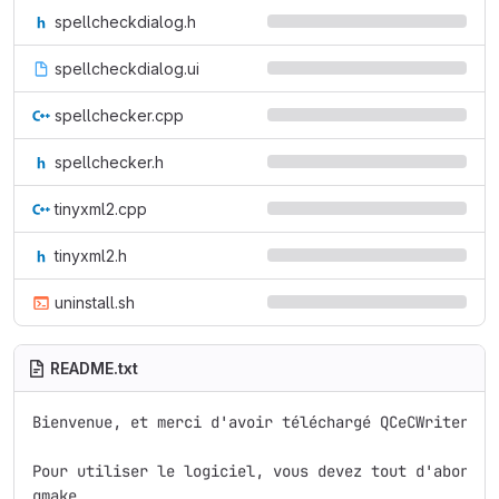
spellcheckdialog.h
spellcheckdialog.ui
spellchecker.cpp
spellchecker.h
tinyxml2.cpp
tinyxml2.h
uninstall.sh
README.txt
Bienvenue, et merci d'avoir téléchargé QCeCWriter !

Pour utiliser le logiciel, vous devez tout d'abord co
qmake
