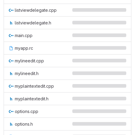
listviewdelegate.cpp
listviewdelegate.h
main.cpp
myapp.rc
mylineedit.cpp
mylineedit.h
myplaintextedit.cpp
myplaintextedit.h
options.cpp
options.h