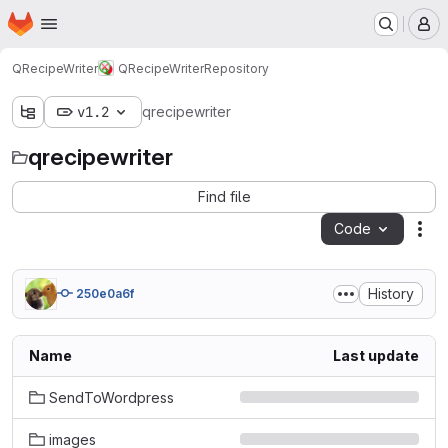
Homepage
Skip to main content
M
QRecipeWriter
QRecipeWriter
Repository
v1.2
qrecipewriter
qrecipewriter
Find file
Code
Act
History
250e0a6f
Name
Last update
SendToWordpress
images